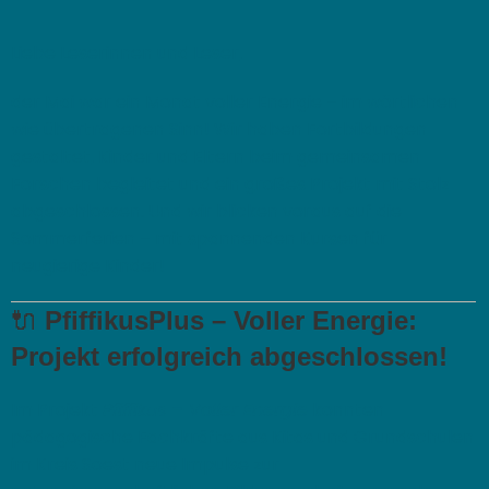
Liebe Leserinnen und Leser,
der Mai war ein Monat voller Energie – im wörtlichen
wie übertragenen Sinn! Wir haben Fortbildungen
gestaltet, Kinder und Eltern beim gemeinsamen
Forschen begleitet und ein großes Projekt mit Stolz
abgeschlossen. Und wir blicken voraus auf die
Sommerferien – mit spannenden Kursen für
neugierige Kinder!
🔌
PfiffikusPlus – Voller Energie:
Projekt erfolgreich abgeschlossen!
Im Projekt
Pfiffikus – Voller Energie
konnten
pädagogische Fachkräfte aus Kitas und Grundschulen
im Kreis Soest neue Impulse zur