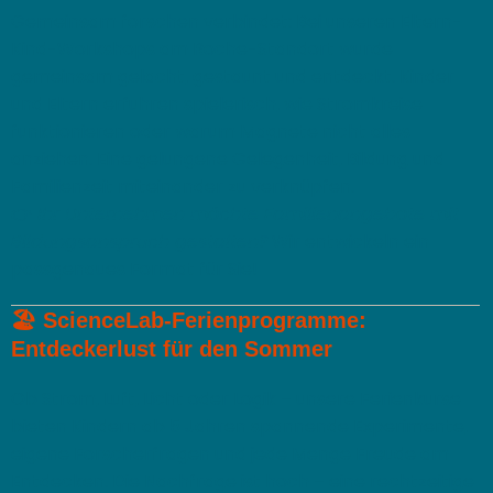
Gemeinsam forschen verbindet: Bei unseren Eltern-
Kind-Workshops am Roche-Standort wurde
gemeinsam gelacht, gestaunt und entdeckt. Kinder
und Eltern erfuhren spielerisch, wie Stromkreise
funktionieren oder warum Magnete nicht alles
anziehen. Eine gelungene Gelegenheit, Bildung und
Familienzeit miteinander zu verknüpfen.
👉
Ihr Unternehmen möchte Familienangebote mit
Bildungsanspruch gestalten?
Wir entwickeln ein
passgenaues Format für Sie!
🏖️
ScienceLab-Ferienprogramme:
Entdeckerlust für den Sommer
Ob Strom, Luft, Licht oder Logik – unsere Ferienkurse
bieten Kindern ab 5 Jahren spannende Experimente,
eigene Forscherfragen und jede Menge Freude am
Entdecken. Die Nachfrage ist hoch – eine rechtzeitige