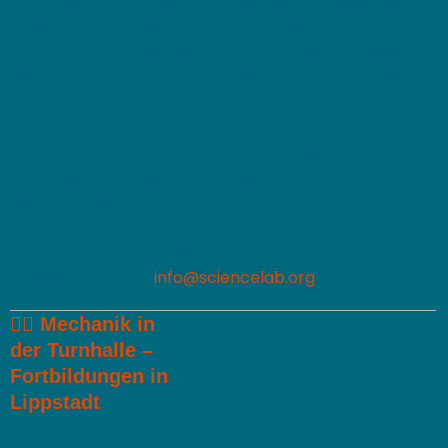
naturwissenschaftlichen Bildungsarbeit sammeln.
Gemeinsam haben sie geforscht, experimentiert,
kooperiert – mit einem klaren Fokus auf inklusive und
praxisnahe Umsetzung rund um Strom, Energie und
Magnetismus.
Ein besonderer Erfolg: die Kooperation zwischen Kita
und Grundschule – und der Stolz der Kinder, ihre
Forschungsergebnisse den Grundschulkindern zu
präsentieren.
👉
Sie möchten mehr über das Projekt erfahren oder
ähnliche Formate in Ihrer Region umsetzen?
Schreiben Sie uns:
info@sciencelab.org
🤸‍♀️
Mechanik in
der Turnhalle –
Fortbildungen in
Lippstadt
Bewegung und