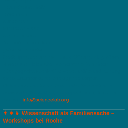
Naturwissenschaft
lassen sich
wunderbar
verbinden – das
zeigten unsere
Fortbildungen im Mai,
gefördert von der
Stadt Lippstadt und der Hueck-Stiftung. Mit großem
Einsatz und vielen Aha-Momenten erforschten
pädagogische Fachkräfte Hebel, Kräfte und Reibung –
direkt erlebbar durch den eigenen Körper.
👉
Sie möchten für Ihr Team oder Netzwerk eine
praxisnahe Fortbildung anfragen?
Hier geht’s zum
Kontakt:
info@sciencelab.org
👨‍👩‍👧
Wissenschaft als Familiensache –
Workshops bei Roche