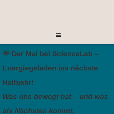
🌟 Der Mai bei ScienceLab –
Energiegeladen ins nächste
Halbjahr!
Was uns bewegt hat – und was
als Nächstes kommt.