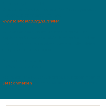
Anmeldung lohnt sich!
👉
Interesse? Melden Sie sich bei Ihrer regionalen
Kursleitung oder direkt bei uns:
www.sciencelab.org/kursleiter
Wir danken allen, die im Mai mit uns geforscht,
geplant, gefördert oder einfach mitgefreut haben.
Und wir freuen uns auf einen Sommer voller kleiner
und großer Entdeckungen.
Mit herzlichen Grüßen
Ihr ScienceLab-Team
PS:
Diesen Newsletter weitergeleitet bekommen? 👉
Jetzt anmelden
und keine Bildungsinspiration mehr
verpassen!