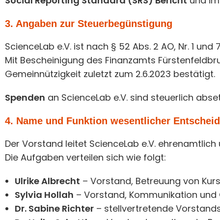
Social Reporting Standard (SRS) Bericht
und im
3. Angaben zur Steuerbegünstigung
ScienceLab e.V. ist nach § 52 Abs. 2 AO, Nr. 1 und
Mit Bescheinigung des Finanzamts Fürstenfeldbr
Gemeinnützigkeit zuletzt zum 2.6.2023 bestätigt.
Spenden
an ScienceLab e.V. sind steuerlich abs
4. Name und Funktion wesentlicher Entschei
Der Vorstand leitet ScienceLab e.V. ehrenamtlich 
Die Aufgaben verteilen sich wie folgt:
Ulrike Albrecht
– Vorstand, Betreuung von Kursl
Sylvia Hollah
– Vorstand, Kommunikation und Ö
Dr. Sabine Richter
– stellvertretende Vorstand