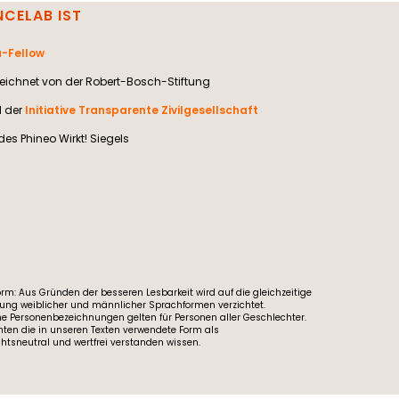
NCELAB IST
-Fellow
ichnet von der Robert-Bosch-Stiftung
d der
Initiative Transparente Zivilgesellschaft
des Phineo Wirkt! Siegels
rm: Aus Gründen der besseren Lesbarkeit wird auf die gleichzeitige
ng weiblicher und männlicher Sprachformen verzichtet.
e Personenbezeichnungen gelten für Personen aller Geschlechter.
ten die in unseren Texten verwendete Form als
htsneutral und wertfrei verstanden wissen.