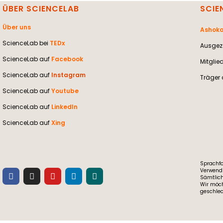
ÜBER SCIENCELAB
SCIE
Über uns
Ashoka
ScienceLab bei
TEDx
Ausgeze
ScienceLab auf
Facebook
Mitglie
ScienceLab auf
Instagram
Träger 
ScienceLab auf
Youtube
ScienceLab auf
LinkedIn
ScienceLab auf
Xing
Sprachfo
Verwendu
Sämtlich
Wir möch
geschlec