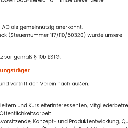
 Download-Bereich am Ende dieser Seite.
 7 AO als gemeinnützig anerkannt.
uck (Steuernummer 117/110/50320) wurde unsere
etzbar gemäß § 10b EStG.
dungsträger
und vertritt den Verein nach außen.
eitern und Kursleiterinteressenten, Mitgliederbetr
ffentlichkeitsarbeit
svorsitzende, Konzept- und Produktentwicklung, Qu