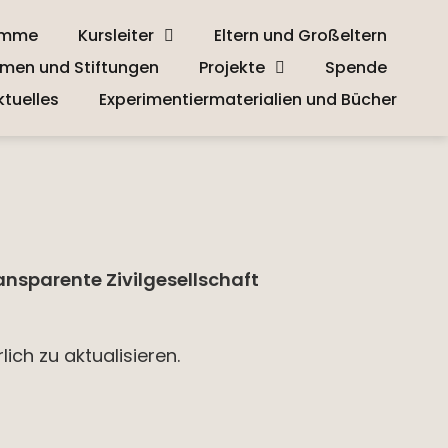
amme
Kursleiter
Eltern und Großeltern
men und Stiftungen
Projekte
Spende
ktuelles
Experimentiermaterialien und Bücher
ransparente Zivilgesellschaft
ch zu aktualisieren.