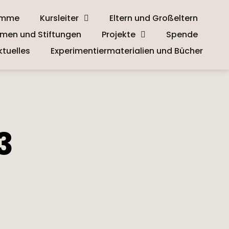
amme
Kursleiter
Eltern und Großeltern
men und Stiftungen
Projekte
Spende
ktuelles
Experimentiermaterialien und Bücher
3