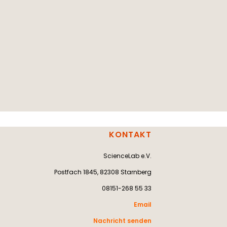
KONTAKT
ScienceLab e.V.
Postfach 1845, 82308 Starnberg
08151-268 55 33
Email
Nachricht senden