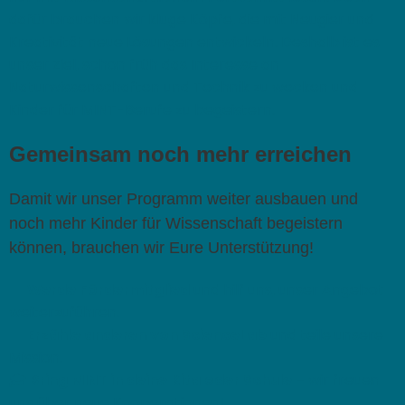
dafür brauchen wir kluge Köpfe, die mit Neugier und
Kreativität neue Lösungen entwickeln. Deshalb ist es
unser Ziel, schon früh das Interesse an
Naturwissenschaften und Technik zu wecken und
Kinder für MINT-Berufe zu begeistern.
Gemeinsam noch mehr erreichen
Damit wir unser Programm weiter ausbauen und
noch mehr Kinder für Wissenschaft begeistern
können, brauchen wir Eure Unterstützung!
💡
Werde Fördermitglied
und hilf uns, unser Angebot
weiterzuführen.
📢
Erzähle anderen von ScienceLab
und teile unsere
Mission.
🎓
Bring MINT in deine Kita oder Schule
– wir freuen
uns über neue Kooperationen!