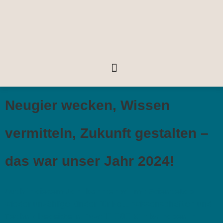
Neugier wecken, Wissen
vermitteln, Zukunft gestalten –
das war unser Jahr 2024!
Auch in diesem Jahr konnten wir mit ScienceLab
wieder unzählige Kinder für Naturwissenschaften und
Technik begeistern.
Fast 10.000 Kinder
haben in