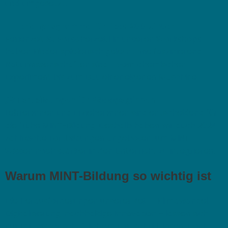
und umgesetzt.
🌟
Ferienprogramme für über 800 Kinder
Ferienzeit ist Forscherzeit! In unseren Workshops
haben Kinder spielerisch gelernt, wie faszinierend
Naturwissenschaften sind – vom chemischen
Experiment bis zum Bau einer eigenen Maschine.
🎓
Fortbildungen für Pädagog:innen
Lehrer:innen und Erzieher:innen sind entscheidend für
die frühe MINT-Bildung. Deshalb haben wir auch 2024
zahlreiche Fortbildungen angeboten, um MINT-
Wissen noch stärker in den Unterricht zu integrieren.
Warum MINT-Bildung so wichtig ist
Die Herausforderungen unserer Zeit – Klimawandel,
Digitalisierung, nachhaltige Innovation – lassen sich
nur mit wissenschaftlichem Fortschritt lösen. Doch