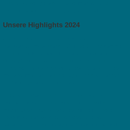
unseren Kursen geforscht, experimentiert und
spannende MINT-Erfahrungen gesammelt.
Unsere Highlights 2024
✅
MINT-Projekte in Kitas und Schulen
Von klein auf mit Wissenschaft in Berührung kommen
– das ermöglichen wir mit unseren Projekten in
Kindergärten und Grundschulen. Dank unserer
Förderpartner konnten wir zahlreiche Einrichtungen
mit Experimenten, Forschertagen und spannenden
Entdeckungsreisen unterstützen.
🤖
Robotik-AGs an weiterführenden Schulen
Die Technik von morgen verstehen und selbst
mitgestalten – das lernen Jugendliche in unseren
Robotik-Kursen. Mit kreativen Ideen und viel
Begeisterung haben sie eigene Projekte entwickelt