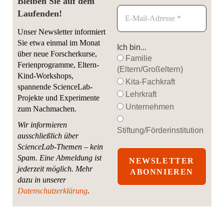
Bleiben Sie auf dem
Laufenden!
Unser Newsletter informiert
Sie etwa einmal im Monat
Ich bin...
über neue Forscherkurse,
Familie
Ferienprogramme, Eltern-
(Eltern/Großeltern)
Kind-Workshops,
Kita-Fachkraft
spannende ScienceLab-
Lehrkraft
Projekte und Experimente
Unternehmen
zum Nachmachen.
Wir informieren
Stiftung/Förderinstitution
ausschließlich über
ScienceLab-Themen – kein
Spam. Eine Abmeldung ist
jederzeit möglich.
Mehr
dazu in unserer
Datenschutzerklärung
.