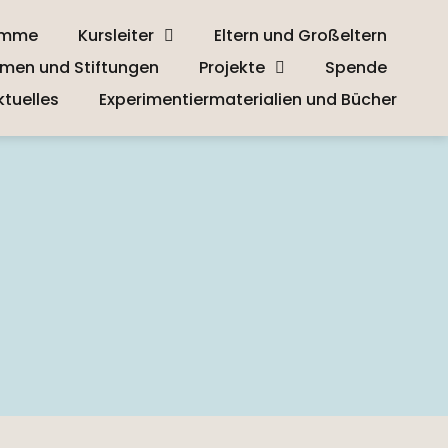
amme
Kursleiter
Eltern und Großeltern
men und Stiftungen
Projekte
Spende
ktuelles
Experimentiermaterialien und Bücher