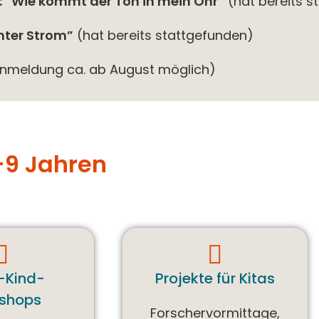
 “Wie kommt der Ton in mein Ohr”
(hat bereits s
nter Strom”
(hat bereits stattgefunden)
nmeldung ca. ab August möglich)
-9 Jahren
n-Kind-
Projekte für Kitas
shops
Forscher­vormittage,