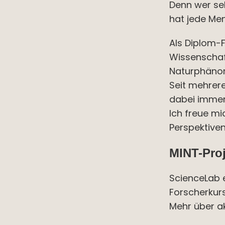
Denn wer sel
hat jede Me
Als Diplom-F
Wissenschaft
Naturphäno
Seit mehrer
dabei immer
Ich freue mi
Perspektiven
MINT-Proj
ScienceLab 
Forscherkur
Mehr über ak