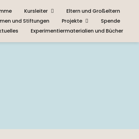
amme
Kursleiter
Eltern und Großeltern
men und Stiftungen
Projekte
Spende
ktuelles
Experimentiermaterialien und Bücher