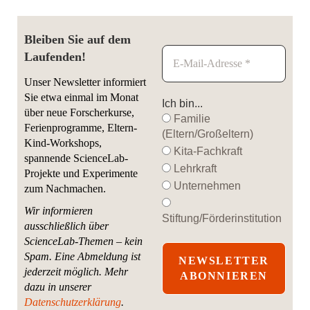
Bleiben Sie auf dem
Laufenden!
Unser Newsletter informiert
Sie etwa einmal im Monat
Ich bin...
über neue Forscherkurse,
Familie
Ferienprogramme, Eltern-
(Eltern/Großeltern)
Kind-Workshops,
Kita-Fachkraft
spannende ScienceLab-
Lehrkraft
Projekte und Experimente
Unternehmen
zum Nachmachen.
Wir informieren
Stiftung/Förderinstitution
ausschließlich über
ScienceLab-Themen – kein
Spam. Eine Abmeldung ist
jederzeit möglich.
Mehr
dazu in unserer
Datenschutzerklärung
.