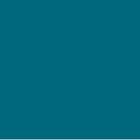
ScienceLab auf dem Aktionstag Technik der YOTA -
Young Talents Hamburg
Am
Freitag, 10.2.23 von 15.30 bis 18.30 Uhr
verwandelt sich die Aula der HAW Hamburg am
Campus Berliner Tor in einen Marktplatz. ScienceLab
wird einen von verschiedene
Experimentierstationen
sowie einen Workshop zum Thema Regenerative
Energien anbieten. Zudem gibt es Vorträge, eine
Kindervorlesung, weitere Workshops, Speeddating und
zum Abschluss eine Familienvorlesung.
Eintritt frei und eine gute Gelegenheit ScienceLab
kennen zu lernen!