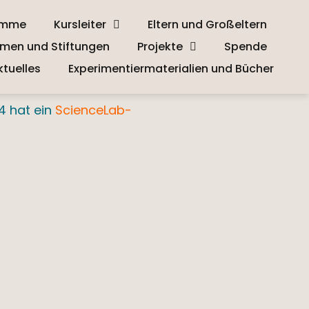
amme
Kursleiter
Eltern und Großeltern
men und Stiftungen
Projekte
Spende
ktuelles
Experimentiermaterialien und Bücher
4 hat ein
ScienceLab-