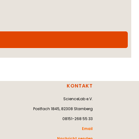
KONTAKT
ScienceLab e.V.
Postfach 1845, 82308 Starnberg
08151-268 55 33
Email
Nachricht senden