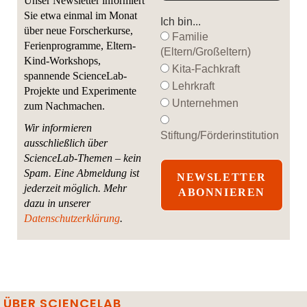
Unser Newsletter informiert
Sie etwa einmal im Monat
Ich bin...
über neue Forscherkurse,
Familie
Ferienprogramme, Eltern-
(Eltern/Großeltern)
Kind-Workshops,
Kita-Fachkraft
spannende ScienceLab-
Lehrkraft
Projekte und Experimente
Unternehmen
zum Nachmachen.
Wir informieren
Stiftung/Förderinstitution
ausschließlich über
ScienceLab-Themen – kein
Spam. Eine Abmeldung ist
jederzeit möglich.
Mehr
dazu in unserer
Datenschutzerklärung
.
ÜBER SCIENCELAB