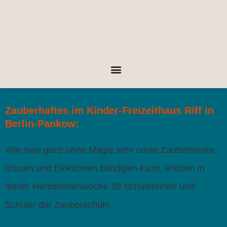
Zauberhaftes im Kinder-Freizeithaus
Riff
in
Berlin-Pankow:
Wie man ganz ohne Magie sehr coole Zaubertränke
brauen und Elektronen bändigen kann, erleben in
dieser Herbstferienwoche 28 Schülerinnen und
Schüler der Zauberschule.