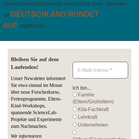
Dieses Ferienprogramm kann dank Ihrer Spenden
DEUTSCHLAND RUNDET
an
AUF
stattfinden.
Bleiben Sie auf dem
Laufenden!
Unser Newsletter informiert
Sie etwa einmal im Monat
Ich bin...
über neue Forscherkurse,
Familie
Ferienprogramme, Eltern-
(Eltern/Großeltern)
Kind-Workshops,
Kita-Fachkraft
spannende ScienceLab-
Lehrkraft
Projekte und Experimente
Unternehmen
zum Nachmachen.
Wir informieren