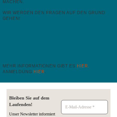
MACHEN.
WIR WERDEN DEN FRAGEN AUF DEN GRUND
GEHEN!
Ist Luft wirklich da?
Was schwimmt und was geht unter?
Kann man gemischte Farben wieder trennen?
Wie kann ich mir ein eigenes Thermometer bauen?
Wie entstehen Erdbeben?
MEHR INFORMATIONEN GIBT ES
HIER.
ANMELDUNG
HIER
.
Bleiben Sie auf dem
Laufenden!
Unser Newsletter informiert