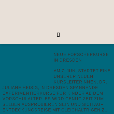
NEUE FORSCHERKURSE
IN DRESDEN
AM 7. JUNI STARTET EINE
UNSERER NEUEN
KURSLEITERINNEN, DR.
JULIANE HEISIG, IN DRESDEN SPANNENDE
EXPERIMENTIERKURSE FÜR KINDER AB DEM
VORSCHULALTER. ES WIRD GENUG ZEIT ZUM
SELBER AUSPROBIEREN SEIN UND SICH AUF
ENTDECKUNGSREISE MIT GLEICHALTRIGEN ZU