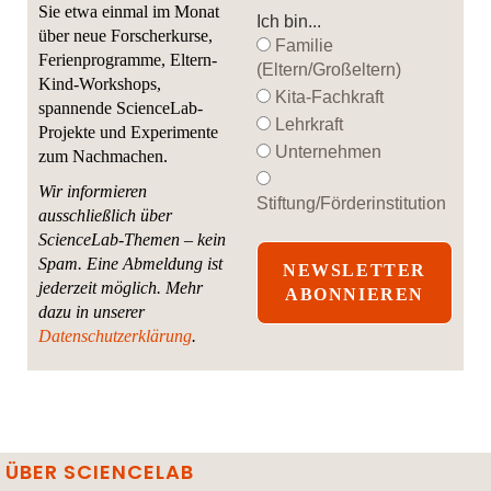
Sie etwa einmal im Monat
Ich bin...
über neue Forscherkurse,
Familie
Ferienprogramme, Eltern-
(Eltern/Großeltern)
Kind-Workshops,
Kita-Fachkraft
spannende ScienceLab-
Lehrkraft
Projekte und Experimente
Unternehmen
zum Nachmachen.
Wir informieren
Stiftung/Förderinstitution
ausschließlich über
ScienceLab-Themen – kein
Spam. Eine Abmeldung ist
jederzeit möglich.
Mehr
dazu in unserer
Datenschutzerklärung
.
ÜBER SCIENCELAB