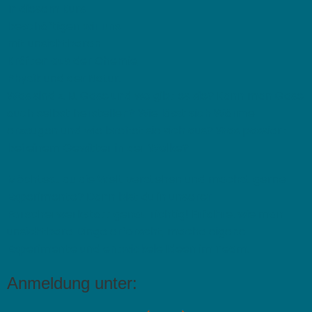
In diesem Kurs
beschäftigen wir uns
mit unsichtbaren
Kräften aus der Chemie,
Physik und der Natur.
Was sind z. B. Gase und wo gibt es sie? Kann man Gase
auch selbst herstellen? Wie lässt sich Wärme
erzeugen und wie breitet sie sich aus? Was passiert
bei einem Gewitter in der Wolke?
Möchtest du die Welt verstehen und machst gerne
Experimente? Dann bist du in unserer
Forscherwerkstatt genau richtig! Erfahre, wie man
unsichtbare Dinge erforscht, mache eigene
Experimente und entwickele Ideen im Team.
Anmeldung unter: