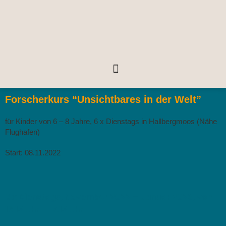
Forscherkurs “Unsichtbares in der Welt”
für Kinder von 6 – 8 Jahre, 6 x Dienstags in Hallbergmoos (Nähe
Flughafen)
Start: 08.11.2022
6 x Dienstags, November 2022 – Januar 2023, von
16.15 Uhr – 17.15 Uhr