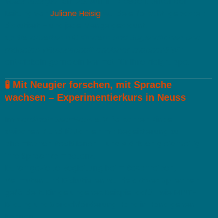
voller Energie“
am 28. Juni in Dresden. Unter der
Leitung von
Juliane Heisig
wurde erforscht, gebastelt,
diskutiert – und jede Menge gestaunt.
👉
Sie arbeiten mit Kindern und Jugendlichen und
möchten Wissenschaft erlebbar machen?
Wir
entwickeln gerne ein Format für Ihre Zielgruppe.
🧪
Mit Neugier forschen, mit Sprache
wachsen – Experimentierkurs in Neuss
Im
Kardinal-Bea-Haus e. V.
forschten Kinder
zwischen 7 und 10 Jahren mit Begeisterung zu
chemischen Reaktionen – und stärkten gleichzeitig
ihre Sprachkompetenz.
Durch gezielte Begleitung beim Beschreiben,
Vermuten und Diskutieren wurde aktives Sprechen
gefördert. Ein gelungenes Beispiel dafür, wie MINT-
Bildung und Sprachförderung Hand in Hand gehen
können.