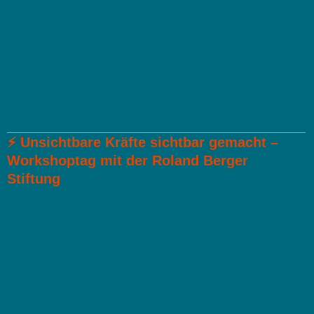
und Austausch. Ob bei Forschungsworkshops, der
Langen Nacht der Wissenschaften oder neuen
Projekten zur Sprachförderung – wir freuen uns, wie
viele Kinder, Familien und Bildungspartner wir mit
unserer Begeisterung für MINT-Themen erreichen
konnten. Ein kurzer Rückblick – und ein kleiner
Ausblick:
⚡
Unsichtbare Kräfte sichtbar gemacht –
Workshoptag mit der Roland Berger
Stiftung
Kann Strom wirklich aus Zitronen kommen? Wie wird
aus einem Nagel ein Magnet? Und was hat
Magnetismus mit dem Bahnhof zu tun?
Antworten auf diese und viele weitere Fragen fanden
11 Stipendiaten der Roland Berger Stiftung beim
ganztägigen Workshop
„Magnetisch, elektrisch &