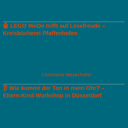
komplexer Systeme und unser Team vor Ort. Wir
freuen uns schon aufs nächste Jahr!
🤖
LEGO WeDo trifft auf Lesefreude –
Kreisbücherei Pfaffenhofen
Wie lassen sich Programmierung und Kreativität
verbinden? Beim LEGO WeDo-Kurs in der
Kreisbücherei Pfaffenhofen konnten Kinder genau das
erleben – Technik zum Anfassen und Gestalten.
Anmeldung über
Christiane Meyerhofer
.
👂
Wie kommt der Ton in mein Ohr? –
Eltern-Kind-Workshop in Düsseldorf
Am Samstag, 5. Juli, lädt ScienceLab in Kooperation
mit der Kaiserswerther Familienakademie zum
gemeinsamen Forschen rund um das Thema
Schall