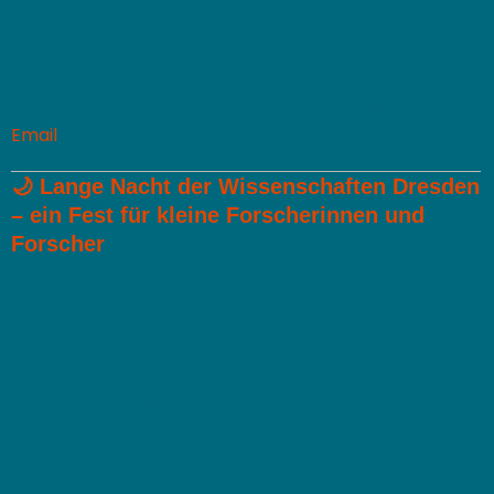
Ein herzliches Dankeschön an die Deutsche Postcode
Lotterie für die Förderung dieses wichtigen Projekts!
👉
Interesse an einem Projekt, das Forscherdrang
und Sprachentwicklung verbindet?
Schreiben Sie uns!
Email
🌙
Lange Nacht der Wissenschaften Dresden
– ein Fest für kleine Forscherinnen und
Forscher
Rund 1.700 Gäste, unzählige Aha-Momente und ein
energiegeladenes Team – bei der Langen Nacht der
Wissenschaften waren wir wieder mit dabei.
Unser Fokus: Magnetismus, Kraft und Bewegung –
kindgerecht, zum Anfassen und Mitmachen.
Besonders erfreulich: Die Hälfte der Besuchenden
waren Kinder!
👉
Danke an das Max-Planck-Institut für Physik