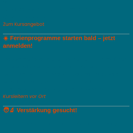
ein.
Für Kinder von 5–8 Jahren – mit ihren Eltern.
👉
Jetzt anmelden
:
Zum Kursangebot
☀️
Ferienprogramme starten bald – jetzt
anmelden!
Die Sommerferien stehen vor der Tür – und mit ihnen
unsere beliebten Ferienkurse für Kinder ab 5 Jahren.
Ob Strom, Licht, Luft oder KI – bei ScienceLab wird
experimentiert, gestaunt und entdeckt.
👉
Infos und Anmeldung direkt bei unseren
Kursleitern vor Ort
.
🧑‍🔬
Verstärkung gesucht!
Du hast Spaß am Forschen mit Kindern und bringst
naturwissenschaftliches Know-how und