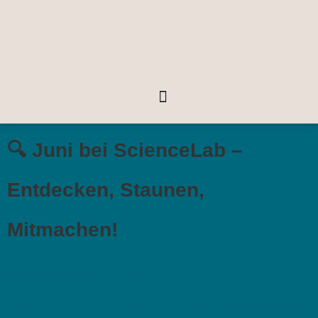
🔍 Juni bei ScienceLab –
Entdecken, Staunen,
Mitmachen!
Liebe Leserinnen und Leser,
der Juni war für uns ein Monat voller Energie, Neugier