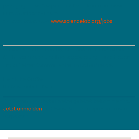
pädagogisches Gespür mit? Dann komm in unser
Kursleiter:innen-Team!
👉
Jetzt bewerben:
www.sciencelab.org/jobs
Wir danken allen Beteiligten, Förderern und Familien
für ihr Vertrauen und ihre Begeisterung – und freuen
uns auf einen Sommer voller Forscherfreude!
Herzliche Grüße
Ihr ScienceLab-Team
PS:
Diesen Newsletter weitergeleitet bekommen? 👉
Jetzt anmelden
und keine Bildungsinspiration mehr
verpassen!