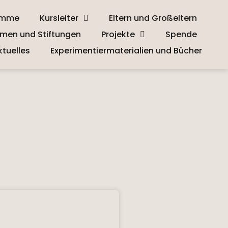
amme
Kursleiter
Eltern und Großeltern
men und Stiftungen
Projekte
Spende
ktuelles
Experimentiermaterialien und Bücher