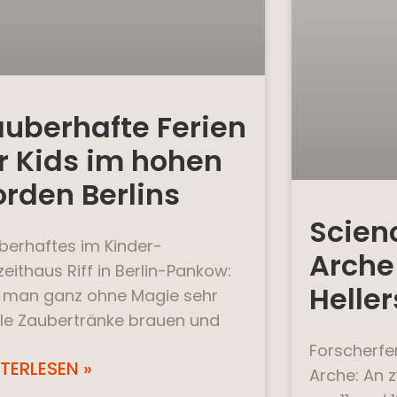
auberhafte Ferien
r Kids im hohen
rden Berlins
Scien
berhaftes im Kinder-
Arche
zeithaus Riff in Berlin-Pankow:
Heller
 man ganz ohne Magie sehr
le Zaubertränke brauen und
Forscherfer
TERLESEN »
Arche: An 