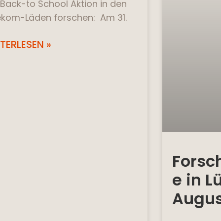
 Back-to School Aktion in den
ekom-Läden forschen: Am 31.
TERLESEN »
Forsc
e in 
Augus