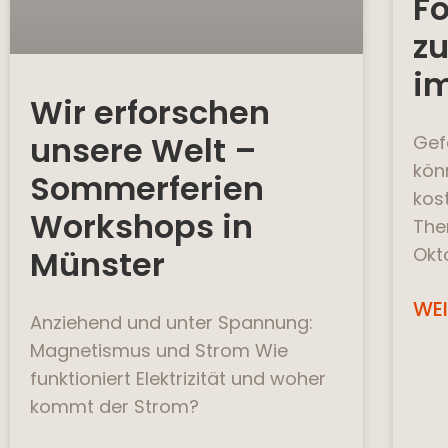
F
z
i
Wir erforschen
unsere Welt –
Gef
kön
Sommerferien
kos
Workshops in
The
Münster
Okt
WEI
Anziehend und unter Spannung:
Magnetismus und Strom Wie
funktioniert Elektrizität und woher
kommt der Strom?