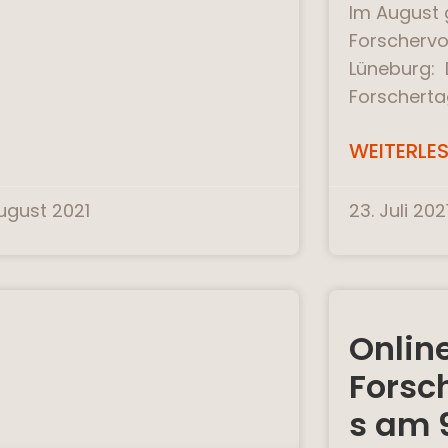
Im August 
Forschervor
Lüneburg: 
Forschertag
WEITERLES
August 2021
23. Juli 202
Onlin
Forsc
s am 9