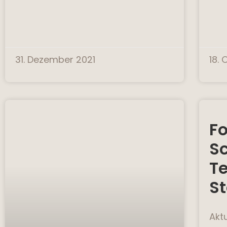
31. Dezember 2021
18.
F
S
T
St
Akt