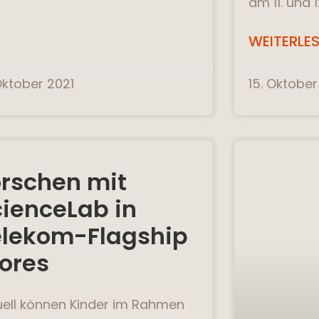
am 11. und 
WEITERLES
 Oktober 2021
15. Oktober
orschen mit
cienceLab in
elekom-Flagship
ores
uell können Kinder im Rahmen