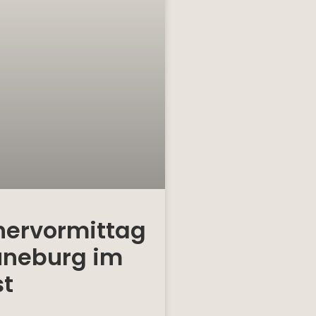
hervormittag
Lüneburg im
t