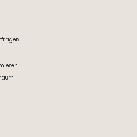
fragen.
mmieren
traum