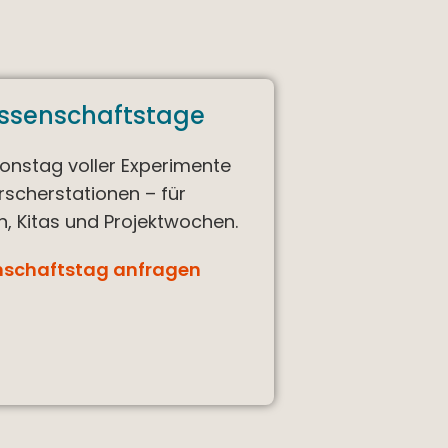
issenschaftstage
tionstag voller Experimente
rscherstationen – für
n, Kitas und Projektwochen.
nschaftstag anfragen